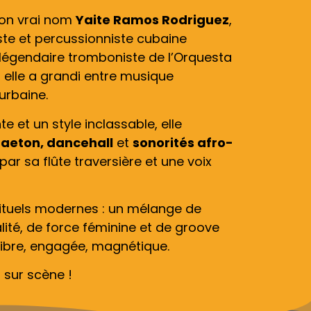
son vrai nom
Yaite Ramos Rodriguez
,
iste et percussionniste cubaine
 du légendaire tromboniste de l’Orquesta
, elle a grandi entre musique
 urbaine.
e et un style inclassable, elle
gaeton, dancehall
et
sonorités afro-
 par sa flûte traversière et une voix
rituels modernes : un mélange de
alité, de force féminine et de groove
 libre, engagée, magnétique.
 sur scène !