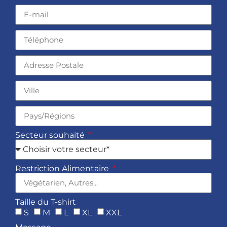
Secteur souhaité
Restriction Alimentaire
Taille du T-shirt
S
M
L
XL
XXL